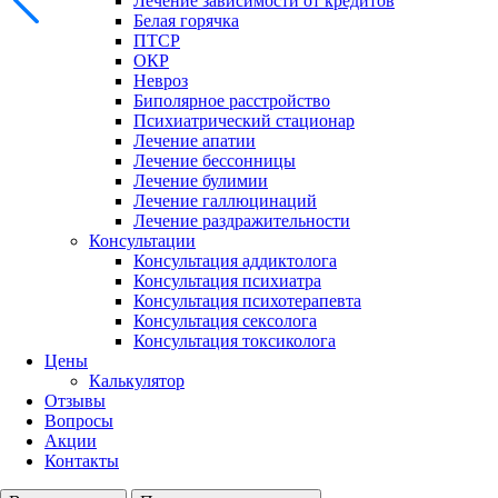
Лечение зависимости от кредитов
Белая горячка
ПТСР
ОКР
Невроз
Биполярное расстройство
Психиатрический стационар
Лечение апатии
Лечение бессонницы
Лечение булимии
Лечение галлюцинаций
Лечение раздражительности
Консультации
Консультация аддиктолога
Консультация психиатра
Консультация психотерапевта
Консультация сексолога
Консультация токсиколога
Цены
Калькулятор
Отзывы
Вопросы
Акции
Контакты