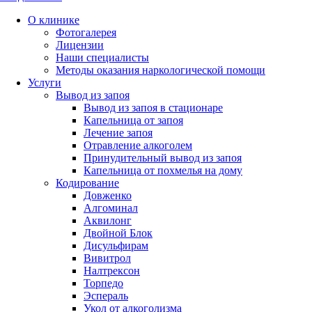
О клинике
Фотогалерея
Лицензии
Наши специалисты
Методы оказания наркологической помощи
Услуги
Вывод из запоя
Вывод из запоя в стационаре
Капельница от запоя
Лечение запоя
Отравление алкоголем
Принудительный вывод из запоя
Капельница от похмелья на дому
Кодирование
Довженко
Алгоминал
Аквилонг
Двойной Блок
Дисульфирам
Вивитрол
Налтрексон
Торпедо
Эспераль
Укол от алкоголизма