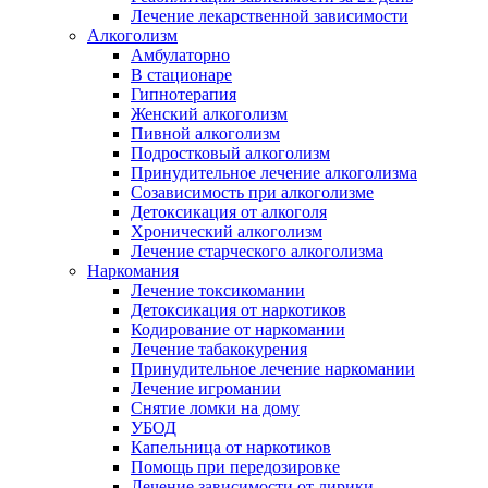
Лечение лекарственной зависимости
Алкоголизм
Амбулаторно
В стационаре
Гипнотерапия
Женский алкоголизм
Пивной алкоголизм
Подростковый алкоголизм
Принудительное лечение алкоголизма
Созависимость при алкоголизме
Детоксикация от алкоголя
Хронический алкоголизм
Лечение старческого алкоголизма
Наркомания
Лечение токсикомании
Детоксикация от наркотиков
Кодирование от наркомании
Лечение табакокурения
Принудительное лечение наркомании
Лечение игромании
Снятие ломки на дому
УБОД
Капельница от наркотиков
Помощь при передозировке
Лечение зависимости от лирики