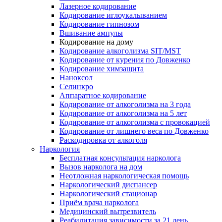
Лазерное кодирование
Кодирование иглоукалыванием
Кодирование гипнозом
Вшивание ампулы
Кодирование на дому
Кодирование алкоголизма SIT/MST
Кодирование от курения по Довженко
Кодирование химзащита
Наноксол
Селинкро
Аппаратное кодирование
Кодирование от алкоголизма на 3 года
Кодирование от алкоголизма на 5 лет
Кодирование от алкоголизма с провокацией
Кодирование от лишнего веса по Довженко
Раскодировка от алкоголя
Наркология
Бесплатная консультация нарколога
Вызов нарколога на дом
Неотложная наркологическая помощь
Наркологический диспансер
Наркологический стационар
Приём врача нарколога
Медицинский вытрезвитель
Реабилитация зависимости за 21 день