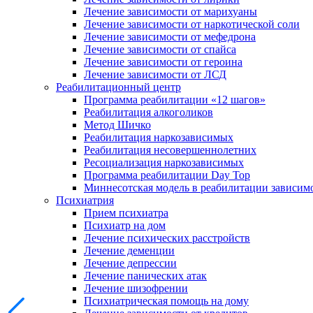
Лечение зависимости от марихуаны
Лечение зависимости от наркотической соли
Лечение зависимости от мефедрона
Лечение зависимости от спайса
Лечение зависимости от героина
Лечение зависимости от ЛСД
Реабилитационный центр
Программа реабилитации «12 шагов»
Реабилитация алкоголиков
Метод Шичко
Реабилитация наркозависимых
Реабилитация несовершеннолетних
Ресоциализация наркозависимых
Программа реабилитации Day Top
Миннесотская модель в реабилитации зависим
Психиатрия
Прием психиатра
Психиатр на дом
Лечение психических расстройств
Лечение деменции
Лечение депрессии
Лечение панических атак
Лечение шизофрении
Психиатрическая помощь на дому