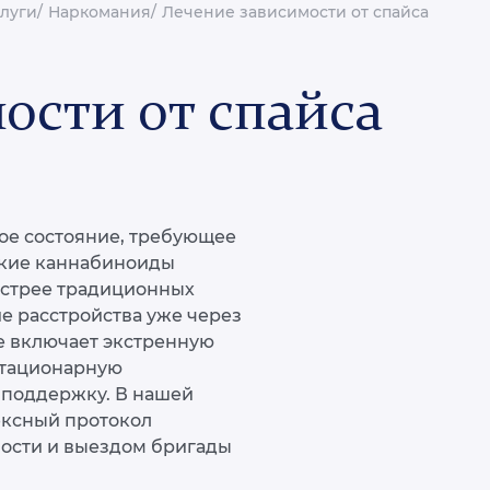
луги
Наркомания
Лечение зависимости от спайса
ости от спайса
ное состояние, требующее
ские каннабиноиды
быстрее традиционных
е расстройства уже через
е включает экстренную
стационарную
 поддержку. В нашей
ексный протокол
ости и выездом бригады