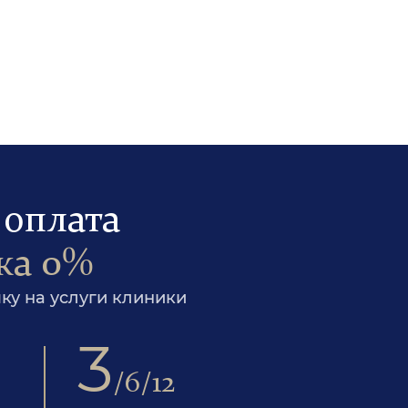
 оплата
ка 0%
у на услуги клиники
3
/6/12