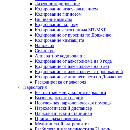
Лазерное кодирование
Кодирование иглоукалыванием
Кодирование гипнозом
Вшивание ампулы
Кодирование на дому
Кодирование алкоголизма SIT/MST
Кодирование от курения по Довженко
Кодирование химзащита
Наноксол
Селинкро
Аппаратное кодирование
Кодирование от алкоголизма на 3 года
Кодирование от алкоголизма на 5 лет
Кодирование от алкоголизма с провокацией
Кодирование от лишнего веса по Довженко
Раскодировка от алкоголя
Наркология
Бесплатная консультация нарколога
Вызов нарколога на дом
Неотложная наркологическая помощь
Наркологический диспансер
Наркологический стационар
Приём врача нарколога
Медицинский вытрезвитель
Реабилитация зависимости за 21 день