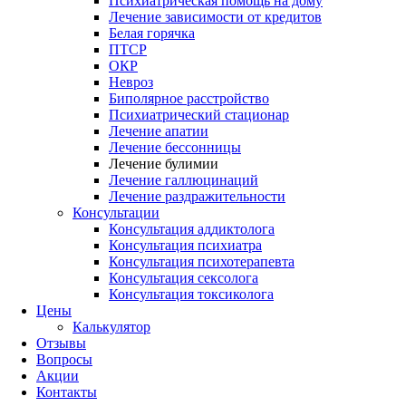
Психиатрическая помощь на дому
Лечение зависимости от кредитов
Белая горячка
ПТСР
ОКР
Невроз
Биполярное расстройство
Психиатрический стационар
Лечение апатии
Лечение бессонницы
Лечение булимии
Лечение галлюцинаций
Лечение раздражительности
Консультации
Консультация аддиктолога
Консультация психиатра
Консультация психотерапевта
Консультация сексолога
Консультация токсиколога
Цены
Калькулятор
Отзывы
Вопросы
Акции
Контакты