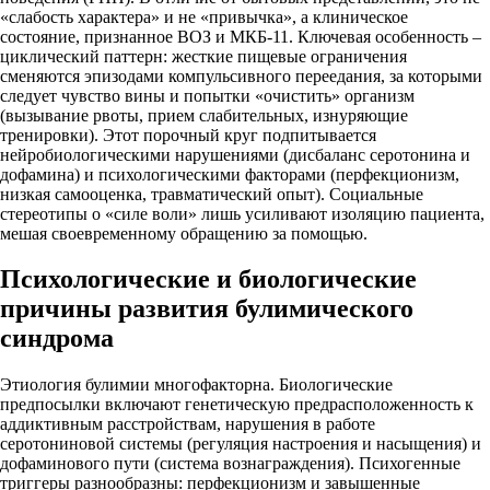
«слабость характера» и не «привычка», а клиническое
состояние, признанное ВОЗ и МКБ-11. Ключевая особенность –
циклический паттерн: жесткие пищевые ограничения
сменяются эпизодами компульсивного переедания, за которыми
следует чувство вины и попытки «очистить» организм
(вызывание рвоты, прием слабительных, изнуряющие
тренировки). Этот порочный круг подпитывается
нейробиологическими нарушениями (дисбаланс серотонина и
дофамина) и психологическими факторами (перфекционизм,
низкая самооценка, травматический опыт). Социальные
стереотипы о «силе воли» лишь усиливают изоляцию пациента,
мешая своевременному обращению за помощью.
Психологические и биологические
причины развития булимического
синдрома
Этиология булимии многофакторна. Биологические
предпосылки включают генетическую предрасположенность к
аддиктивным расстройствам, нарушения в работе
серотониновой системы (регуляция настроения и насыщения) и
дофаминового пути (система вознаграждения). Психогенные
триггеры разнообразны: перфекционизм и завышенные