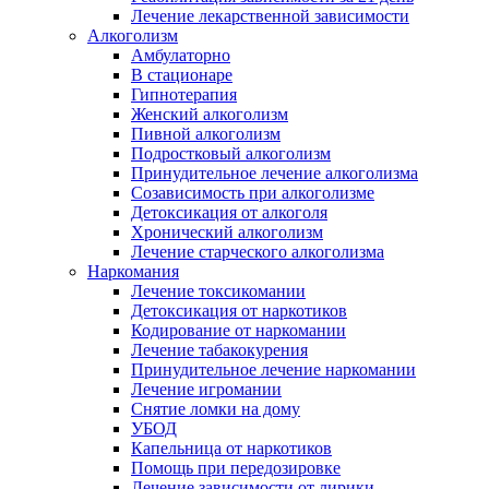
Лечение лекарственной зависимости
Алкоголизм
Амбулаторно
В стационаре
Гипнотерапия
Женский алкоголизм
Пивной алкоголизм
Подростковый алкоголизм
Принудительное лечение алкоголизма
Созависимость при алкоголизме
Детоксикация от алкоголя
Хронический алкоголизм
Лечение старческого алкоголизма
Наркомания
Лечение токсикомании
Детоксикация от наркотиков
Кодирование от наркомании
Лечение табакокурения
Принудительное лечение наркомании
Лечение игромании
Снятие ломки на дому
УБОД
Капельница от наркотиков
Помощь при передозировке
Лечение зависимости от лирики