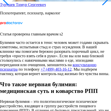
Турушев Тимур Сергеевич
Психотерапевт, психиатр, нарколог
Статья проверена главным врачом s2
Булимия часто остается в тени: человек может годами скрывать
симптомы, испытывая стыд и страх осуждения. В нашей
клинике мы помогаем бережно разорвать порочный цикл, не
требуя «просто взять себя в руки». Если вы или ваш близкий
столкнулись с навязчивыми мыслями о еде, эпизодами
переедания или очищения, запишитесь на
консультацию
психиатра
по телефону
+7 (499) 403-16-12
. Мы подберем
тактику, которая вернет контроль над жизнью без чувства вины.
Что такое нервная булимия:
медицинская суть и коварство РПП
Нервная булимия – это полиэтиологическое психическое
расстройство, входящее в группу расстройств пищевого
поведения (РПП). В отличие от бытовых представлений, это не