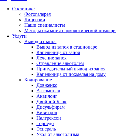
О клинике
Фотогалерея
Лицензии
Наши специалисты
Методы оказания наркологической помощи
Услуги
Вывод из запоя
Вывод из запоя в стационаре
Капельница от запоя
Лечение запоя
Отравление алкоголем
Принудительный вывод из запоя
Капельница от похмелья на дому
Кодирование
Довженко
Алгоминал
Аквилонг
Двойной Блок
Дисульфирам
Вивитрол
Налтрексон
Торпедо
Эспераль
Укол от алкоголизма