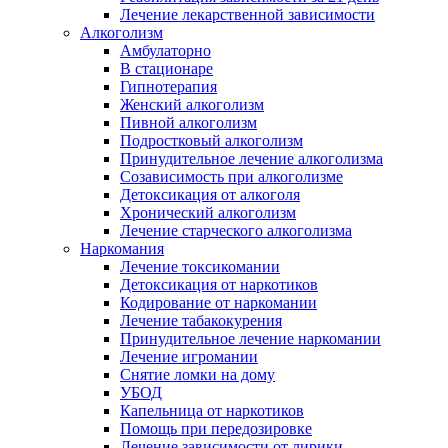
Лечение лекарственной зависимости
Алкоголизм
Амбулаторно
В стационаре
Гипнотерапия
Женский алкоголизм
Пивной алкоголизм
Подростковый алкоголизм
Принудительное лечение алкоголизма
Созависимость при алкоголизме
Детоксикация от алкоголя
Хронический алкоголизм
Лечение старческого алкоголизма
Наркомания
Лечение токсикомании
Детоксикация от наркотиков
Кодирование от наркомании
Лечение табакокурения
Принудительное лечение наркомании
Лечение игромании
Снятие ломки на дому
УБОД
Капельница от наркотиков
Помощь при передозировке
Лечение зависимости от лирики