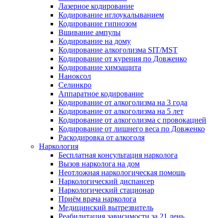
Лазерное кодирование
Кодирование иглоукалыванием
Кодирование гипнозом
Вшивание ампулы
Кодирование на дому
Кодирование алкоголизма SIT/MST
Кодирование от курения по Довженко
Кодирование химзащита
Наноксол
Селинкро
Аппаратное кодирование
Кодирование от алкоголизма на 3 года
Кодирование от алкоголизма на 5 лет
Кодирование от алкоголизма с провокацией
Кодирование от лишнего веса по Довженко
Раскодировка от алкоголя
Наркология
Бесплатная консультация нарколога
Вызов нарколога на дом
Неотложная наркологическая помощь
Наркологический диспансер
Наркологический стационар
Приём врача нарколога
Медицинский вытрезвитель
Реабилитация зависимости за 21 день