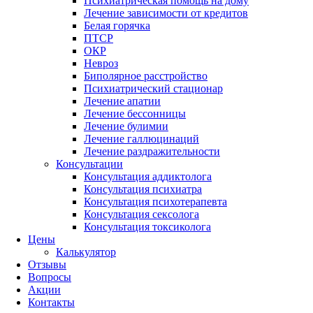
Психиатрическая помощь на дому
Лечение зависимости от кредитов
Белая горячка
ПТСР
ОКР
Невроз
Биполярное расстройство
Психиатрический стационар
Лечение апатии
Лечение бессонницы
Лечение булимии
Лечение галлюцинаций
Лечение раздражительности
Консультации
Консультация аддиктолога
Консультация психиатра
Консультация психотерапевта
Консультация сексолога
Консультация токсиколога
Цены
Калькулятор
Отзывы
Вопросы
Акции
Контакты