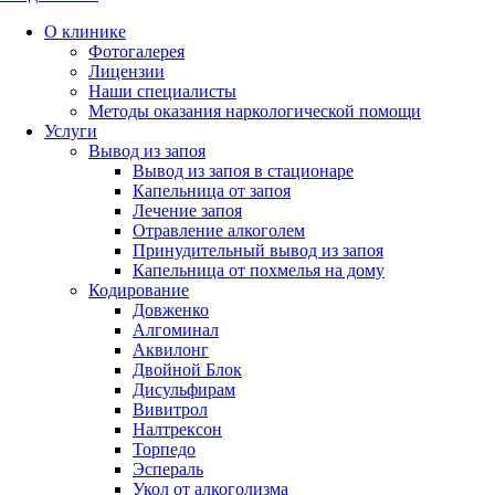
О клинике
Фотогалерея
Лицензии
Наши специалисты
Методы оказания наркологической помощи
Услуги
Вывод из запоя
Вывод из запоя в стационаре
Капельница от запоя
Лечение запоя
Отравление алкоголем
Принудительный вывод из запоя
Капельница от похмелья на дому
Кодирование
Довженко
Алгоминал
Аквилонг
Двойной Блок
Дисульфирам
Вивитрол
Налтрексон
Торпедо
Эспераль
Укол от алкоголизма