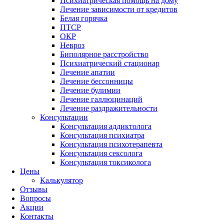
Психиатрическая помощь на дому
Лечение зависимости от кредитов
Белая горячка
ПТСР
ОКР
Невроз
Биполярное расстройство
Психиатрический стационар
Лечение апатии
Лечение бессонницы
Лечение булимии
Лечение галлюцинаций
Лечение раздражительности
Консультации
Консультация аддиктолога
Консультация психиатра
Консультация психотерапевта
Консультация сексолога
Консультация токсиколога
Цены
Калькулятор
Отзывы
Вопросы
Акции
Контакты