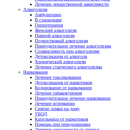
Лечение лекарственной зависимости
Алкоголизм
Амбулаторно
В стационаре
Гипнотерапия
Женский алкоголизм
Пивной алкоголизм
Подростковый алкоголизм
Принудительное лечение алкоголизма
Созависимость при алкоголизме
Детоксикация от алкоголя
Хронический алкоголизм
Лечение старческого алкоголизма
Наркомания
Лечение токсикомании
Детоксикация от наркотиков
Кодирование от наркомании
Лечение табакокурения
Принудительное лечение наркомании
Лечение игромании
Снятие ломки на дому
УБОД
Капельница от наркотиков
Помощь при передозировке
Лечение зависимости от лирики