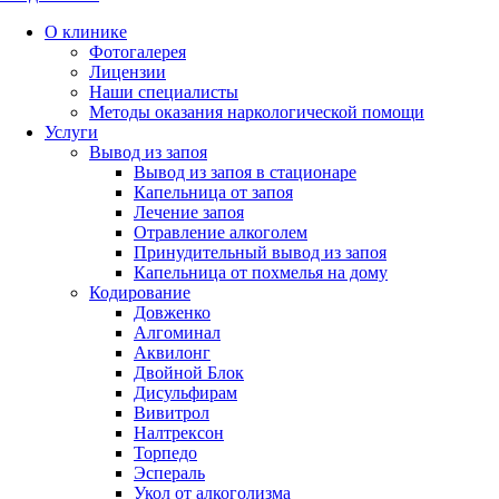
О клинике
Фотогалерея
Лицензии
Наши специалисты
Методы оказания наркологической помощи
Услуги
Вывод из запоя
Вывод из запоя в стационаре
Капельница от запоя
Лечение запоя
Отравление алкоголем
Принудительный вывод из запоя
Капельница от похмелья на дому
Кодирование
Довженко
Алгоминал
Аквилонг
Двойной Блок
Дисульфирам
Вивитрол
Налтрексон
Торпедо
Эспераль
Укол от алкоголизма