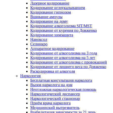
Лазерное кодирование
Кодирование иглоукалыванием
Кодирование гипнозом
Вшивание ампулы
Кодирование на дому
Кодирование алкоголизма SIT/MST
Кодирование от курения по Довженко
Кодирование химзащита
Наноксол
Селинкро
Аппаратное кодирование
Кодирование от алкоголизма на 3 года
Кодирование от алкоголизма на 5 лет
Кодирование от алкоголизма с провокацией
Кодирование от лишнего веса по Довженко
Раскодировка от алкоголя
Наркология
Бесплатная консультация нарколога
Вызов нарколога на дом
Неотложная наркологическая помощь
Наркологический диспансер
Наркологический стационар
Приём врача нарколога
Медицинский вытрезвитель
Реабилитация зависимости за 21 день