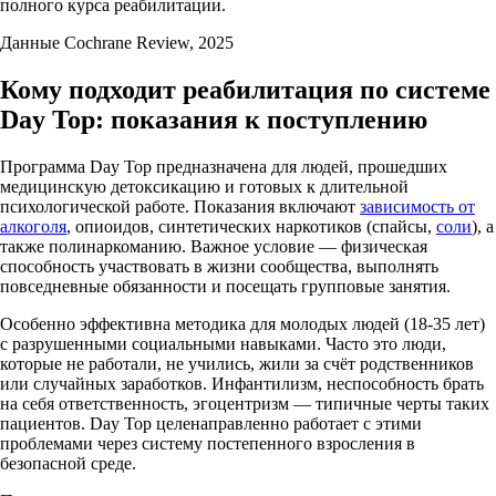
полного курса реабилитации.
Данные Cochrane Review, 2025
Кому подходит реабилитация по системе
Day Top: показания к поступлению
Программа Day Top предназначена для людей, прошедших
медицинскую детоксикацию и готовых к длительной
психологической работе. Показания включают
зависимость от
алкоголя
, опиоидов, синтетических наркотиков (спайсы,
соли
), а
также полинаркоманию. Важное условие — физическая
способность участвовать в жизни сообщества, выполнять
повседневные обязанности и посещать групповые занятия.
Особенно эффективна методика для молодых людей (18-35 лет)
с разрушенными социальными навыками. Часто это люди,
которые не работали, не учились, жили за счёт родственников
или случайных заработков. Инфантилизм, неспособность брать
на себя ответственность, эгоцентризм — типичные черты таких
пациентов. Day Top целенаправленно работает с этими
проблемами через систему постепенного взросления в
безопасной среде.