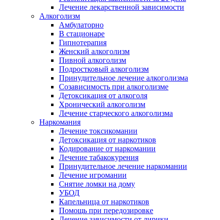
Лечение лекарственной зависимости
Алкоголизм
Амбулаторно
В стационаре
Гипнотерапия
Женский алкоголизм
Пивной алкоголизм
Подростковый алкоголизм
Принудительное лечение алкоголизма
Созависимость при алкоголизме
Детоксикация от алкоголя
Хронический алкоголизм
Лечение старческого алкоголизма
Наркомания
Лечение токсикомании
Детоксикация от наркотиков
Кодирование от наркомании
Лечение табакокурения
Принудительное лечение наркомании
Лечение игромании
Снятие ломки на дому
УБОД
Капельница от наркотиков
Помощь при передозировке
Лечение зависимости от лирики