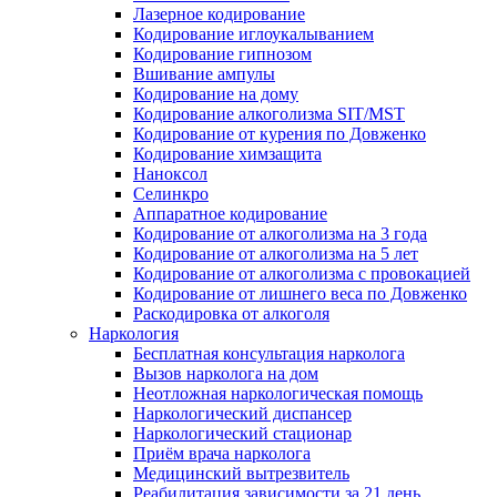
Лазерное кодирование
Кодирование иглоукалыванием
Кодирование гипнозом
Вшивание ампулы
Кодирование на дому
Кодирование алкоголизма SIT/MST
Кодирование от курения по Довженко
Кодирование химзащита
Наноксол
Селинкро
Аппаратное кодирование
Кодирование от алкоголизма на 3 года
Кодирование от алкоголизма на 5 лет
Кодирование от алкоголизма с провокацией
Кодирование от лишнего веса по Довженко
Раскодировка от алкоголя
Наркология
Бесплатная консультация нарколога
Вызов нарколога на дом
Неотложная наркологическая помощь
Наркологический диспансер
Наркологический стационар
Приём врача нарколога
Медицинский вытрезвитель
Реабилитация зависимости за 21 день