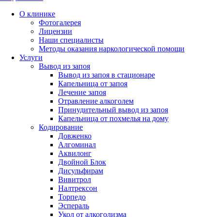
О клинике
Фотогалерея
Лицензии
Наши специалисты
Методы оказания наркологической помощи
Услуги
Вывод из запоя
Вывод из запоя в стационаре
Капельница от запоя
Лечение запоя
Отравление алкоголем
Принудительный вывод из запоя
Капельница от похмелья на дому
Кодирование
Довженко
Алгоминал
Аквилонг
Двойной Блок
Дисульфирам
Вивитрол
Налтрексон
Торпедо
Эспераль
Укол от алкоголизма