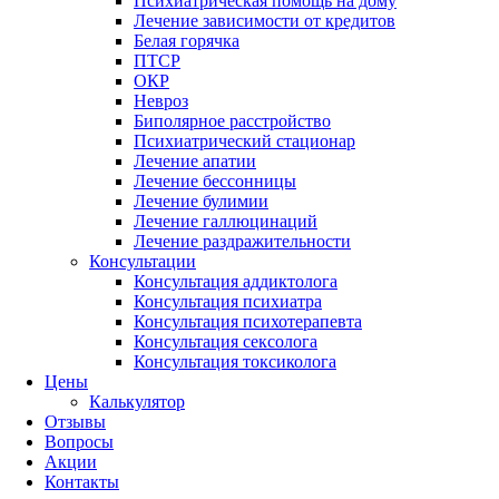
Психиатрическая помощь на дому
Лечение зависимости от кредитов
Белая горячка
ПТСР
ОКР
Невроз
Биполярное расстройство
Психиатрический стационар
Лечение апатии
Лечение бессонницы
Лечение булимии
Лечение галлюцинаций
Лечение раздражительности
Консультации
Консультация аддиктолога
Консультация психиатра
Консультация психотерапевта
Консультация сексолога
Консультация токсиколога
Цены
Калькулятор
Отзывы
Вопросы
Акции
Контакты