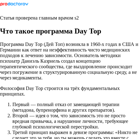
Статья проверена главным врачом s2
Что такое программа Day Top
Программа Day Top (Дей Топ) возникла в 1960-х годах в США и
Германии как ответ на неэффективность чисто медицинских
подходов к лечению зависимости. Основатель методики
психиатр Даниэль Казриель создал концепцию
терапевтического сообщества, где выздоровление происходит
через погружение в структурированную социальную среду, а не
через медикаменты.
Философия Day Top строится на трёх фундаментальных
принципах.
Первый — полный отказ от замещающей терапии
(метадона, бупренорфина и других препаратов).
Второй — идея о том, что зависимость это не просто
вредная привычка, а нарушение личности, требующее
глубокой психологической перестройки.
Третий принцип выражен в девизе программы: «Никто не
сделает это за тебя, но ты можешь сделать это вместе с