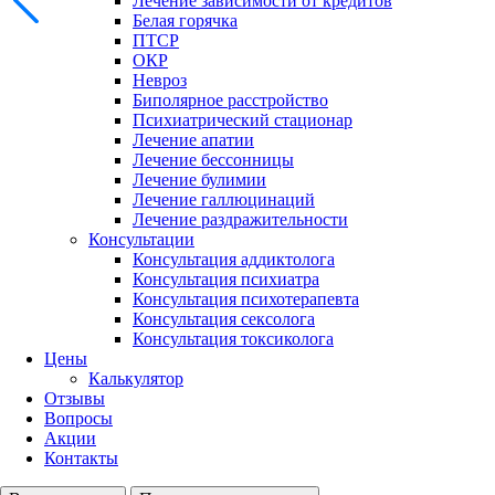
Лечение зависимости от кредитов
Белая горячка
ПТСР
ОКР
Невроз
Биполярное расстройство
Психиатрический стационар
Лечение апатии
Лечение бессонницы
Лечение булимии
Лечение галлюцинаций
Лечение раздражительности
Консультации
Консультация аддиктолога
Консультация психиатра
Консультация психотерапевта
Консультация сексолога
Консультация токсиколога
Цены
Калькулятор
Отзывы
Вопросы
Акции
Контакты