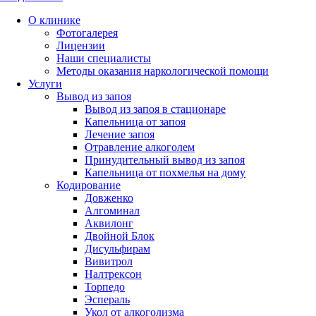
О клинике
Фотогалерея
Лицензии
Наши специалисты
Методы оказания наркологической помощи
Услуги
Вывод из запоя
Вывод из запоя в стационаре
Капельница от запоя
Лечение запоя
Отравление алкоголем
Принудительный вывод из запоя
Капельница от похмелья на дому
Кодирование
Довженко
Алгоминал
Аквилонг
Двойной Блок
Дисульфирам
Вивитрол
Налтрексон
Торпедо
Эспераль
Укол от алкоголизма