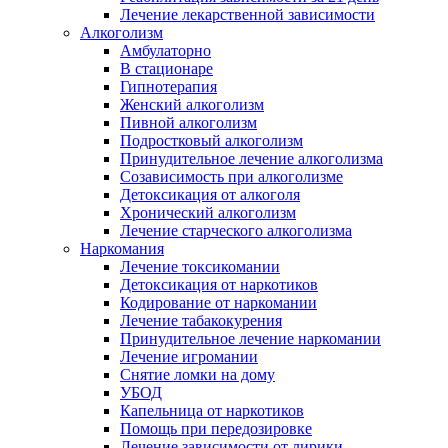
Лечение лекарственной зависимости
Алкоголизм
Амбулаторно
В стационаре
Гипнотерапия
Женский алкоголизм
Пивной алкоголизм
Подростковый алкоголизм
Принудительное лечение алкоголизма
Созависимость при алкоголизме
Детоксикация от алкоголя
Хронический алкоголизм
Лечение старческого алкоголизма
Наркомания
Лечение токсикомании
Детоксикация от наркотиков
Кодирование от наркомании
Лечение табакокурения
Принудительное лечение наркомании
Лечение игромании
Снятие ломки на дому
УБОД
Капельница от наркотиков
Помощь при передозировке
Лечение зависимости от лирики