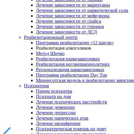
Лечение зависимости от марихуаны
Лечение зависимости от наркотической соли
Лечение зависимости от мефедрона
Лечение зависимости от спайса
Лечение зависимости от героина
Лечение зависимости от ЛСД
Реабилитационный центр
Программа реабилитации «12 шагов»
Реабилитация алкоголиков
Метод Шичко
Реабилитация наркозависимых
Реабилитация несовершеннолетних
Ресоциализация наркозависимых
Программа реабилитации Day Top
Миннесотская модель в реабилитации зависим
Психиатрия
Прием психиатра
Психиатр на дом
Лечение психических расстройств
Лечение деменции
Лечение депрессии
Лечение панических атак
Лечение шизофрении
Психиатрическая помощь на дому