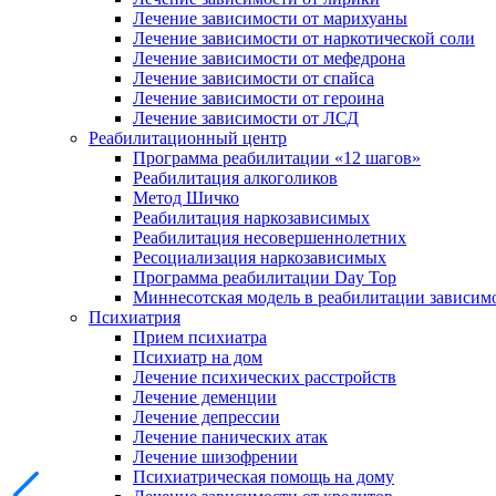
Лечение зависимости от марихуаны
Лечение зависимости от наркотической соли
Лечение зависимости от мефедрона
Лечение зависимости от спайса
Лечение зависимости от героина
Лечение зависимости от ЛСД
Реабилитационный центр
Программа реабилитации «12 шагов»
Реабилитация алкоголиков
Метод Шичко
Реабилитация наркозависимых
Реабилитация несовершеннолетних
Ресоциализация наркозависимых
Программа реабилитации Day Top
Миннесотская модель в реабилитации зависим
Психиатрия
Прием психиатра
Психиатр на дом
Лечение психических расстройств
Лечение деменции
Лечение депрессии
Лечение панических атак
Лечение шизофрении
Психиатрическая помощь на дому