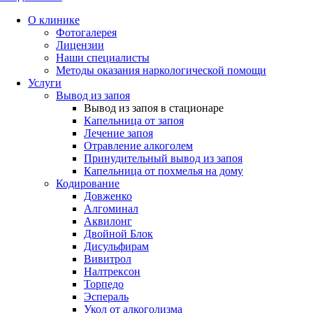
О клинике
Фотогалерея
Лицензии
Наши специалисты
Методы оказания наркологической помощи
Услуги
Вывод из запоя
Вывод из запоя в стационаре
Капельница от запоя
Лечение запоя
Отравление алкоголем
Принудительный вывод из запоя
Капельница от похмелья на дому
Кодирование
Довженко
Алгоминал
Аквилонг
Двойной Блок
Дисульфирам
Вивитрол
Налтрексон
Торпедо
Эспераль
Укол от алкоголизма