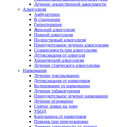
Лечение лекарственной зависимости
Алкоголизм
Амбулаторно
В стационаре
Гипнотерапия
Женский алкоголизм
Пивной алкоголизм
Подростковый алкоголизм
Принудительное лечение алкоголизма
Созависимость при алкоголизме
Детоксикация от алкоголя
Хронический алкоголизм
Лечение старческого алкоголизма
Наркомания
Лечение токсикомании
Детоксикация от наркотиков
Кодирование от наркомании
Лечение табакокурения
Принудительное лечение наркомании
Лечение игромании
Снятие ломки на дому
УБОД
Капельница от наркотиков
Помощь при передозировке
Лечение зависимости от лирики