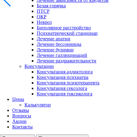
Лечение зависимости от кредитов
Белая горячка
ПТСР
ОКР
Невроз
Биполярное расстройство
Психиатрический стационар
Лечение апатии
Лечение бессонницы
Лечение булимии
Лечение галлюцинаций
Лечение раздражительности
Консультации
Консультация аддиктолога
Консультация психиатра
Консультация психотерапевта
Консультация сексолога
Консультация токсиколога
Цены
Калькулятор
Отзывы
Вопросы
Акции
Контакты