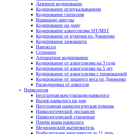
Лазерное кодирование
Кодирование иглоукалыванием
Кодирование гипнозом
Вшивание ампулы
Кодирование на дому
Кодирование алкоголизма SIT/MST
Кодирование от курения по Довженко
Кодирование химзащита
Наноксол
Селинкро
Аппаратное кодирование
Кодирование от алкоголизма на 3 года
Кодирование от алкоголизма на 5 лет
Кодирование от алкоголизма с провокацией
Кодирование от лишнего веса по Довженко
Раскодировка от алкоголя
Наркология
Бесплатная консультация нарколога
Вызов нарколога на дом
Неотложная наркологическая помощь
Наркологический диспансер
Наркологический стационар
Приём врача нарколога
Медицинский вытрезвитель
Реабилитация зависимости за 21 день